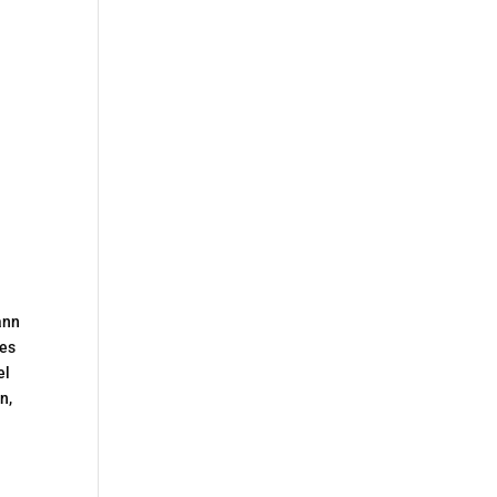
ann
 es
el
n,