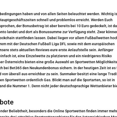
rtbedingungen haben und von allen Seiten beleuchtet werden. Wichtig is
en Hauptgeschäftszeiten schnell und problemlos erreicht. Werden Euch
ochen, der Bonusbetrag ist aber bereits bei 10 Euro gedeckelt, ist d
onto landet und dort als Bonussumme zur Verfügung steht. Zwar könne
lockchain stattfinden lassen. Dabei liegen vor allem Fußballwetten hoc
erem mit der Deutschen Fußball Liga DFL sowie mit dem europäischen
ere stets aktuellen Reviews eure erste Anlaufstelle sein. Anfänger
nfach ist, eine Einzelwette zu platzieren und ein niedrigeres Risiko
r Österreichs bieten eine große Auswahl an Sportwetten Möglichkeit
 bei Bet365 den Neukundenbonus sichern. In der heutigen Zeit ist es 
nd von überall aus erreichbar zu sein. Sunmaker besitzt eine lange Tradi
en Sportwetten ordentlich Gas. Blickt man auf die Sportarten, so ist in
tand die Nummer 1. Denn nicht jeder deutschsprachige Wettanbieter bi
ebote
nder Beliebtheit, besonders die Online Sportwetten finden immer meh
bereits drei attraktive Sportwettenanbieter für den österreichischen Ma