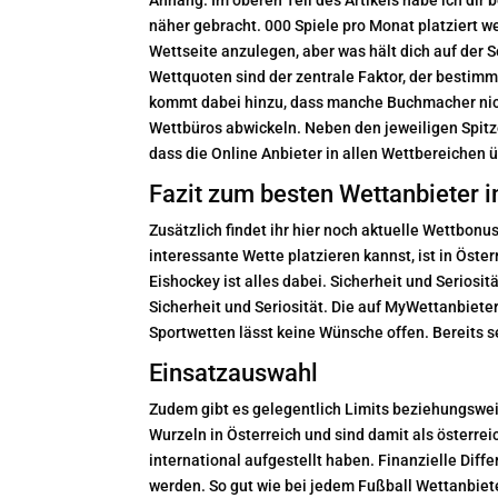
näher gebracht. 000 Spiele pro Monat platziert w
Wettseite anzulegen, aber was hält dich auf der 
Wettquoten sind der zentrale Faktor, der bestimmt
kommt dabei hinzu, dass manche Buchmacher nicht
Wettbüros abwickeln. Neben den jeweiligen Spitze
dass die Online Anbieter in allen Wettbereichen
Fazit zum besten Wettanbieter i
Zusätzlich findet ihr hier noch aktuelle Wettbonu
interessante Wette platzieren kannst, ist in Öster
Eishockey ist alles dabei. Sicherheit und Seriosit
Sicherheit und Seriosität. Die auf MyWettanbiete
Sportwetten lässt keine Wünsche offen. Bereits s
Einsatzauswahl
Zudem gibt es gelegentlich Limits beziehungswe
Wurzeln in Österreich und sind damit als österre
international aufgestellt haben. Finanzielle Di
werden. So gut wie bei jedem Fußball Wettanbiete