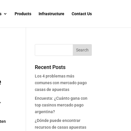
s
Products
Infrastructure
Contact Us
Recent Posts
Los 4 problemas más
e
comunes con mercado pago
casas de apuestas
Encuesta: ¿Cuánto gana con
,
top casinos mercado pago
argentina?
¿Dónde puede encontrar
rten
recursos de casas apuestas