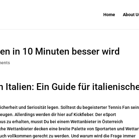
Home
About U
en in 10 Minuten besser wird
ments
 Italien: Ein Guide für italienisch
icherheit und Seriosität legen. Solltest du begeisterter Tennis Fan sein
ugen. Allerdings werden dir hier auf Kickfieber. Der eSport
s zu erhalten, musst Du bei einem Wettanbieter in Österreich
he Wettanbieter decken eine breite Palette von Sportarten und Wetta
 auch vollkommen gerecht zu werden. Und warum wird die Frage immer