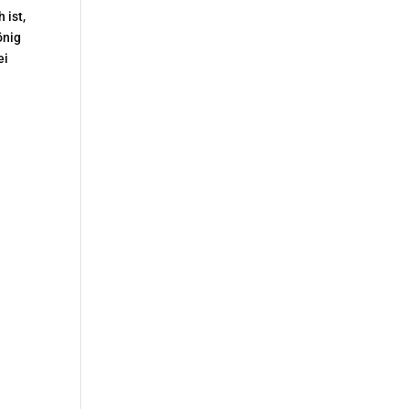
 ist,
önig
ei