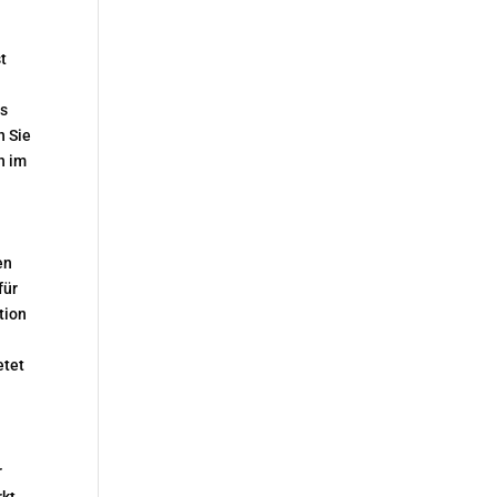
t
as
n Sie
h im
en
für
tion
etet
r
rkt